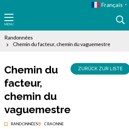
Aller
Français
▼
au
contenu
MENU
Randonnées
Chemin du facteur, chemin du vaguemestre
Chemin du
ZURÜCK ZUR LISTE
facteur,
chemin du
vaguemestre
RANDONNÉES
CRAONNE