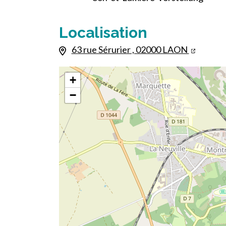
Localisation
63 rue Sérurier , 02000 LAON
+
−