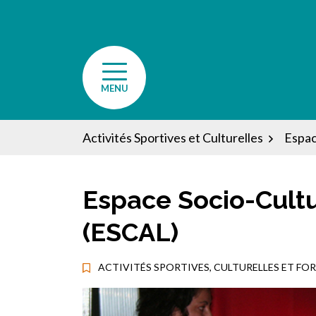
Aller
au
contenu
MENU
Activités Sportives et Culturelles
Espac
Espace Socio-Cultu
(ESCAL)
ACTIVITÉS SPORTIVES, CULTURELLES ET FO