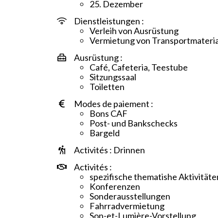
25. Dezember
Dienstleistungen :
Verleih von Ausrüstung
Vermietung von Transportmateria
Ausrüstung :
Café, Cafeteria, Teestube
Sitzungssaal
Toiletten
Modes de paiement :
Bons CAF
Post- und Bankschecks
Bargeld
Activités : Drinnen
Activités :
spezifische thematishe Aktivitäte
Konferenzen
Sonderausstellungen
Fahrradvermietung
Son-et-Lumière-Vorstellung