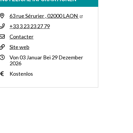
63 rue Sérurier , 02000 LAON
+33 3 23 23 27 79
Contacter
Site web
Von
03
Januar
Bei
29
Dezember
2026
Kostenlos