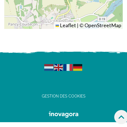
Leaflet
|
©
OpenStreetMap
GESTION DES COOKIES
R