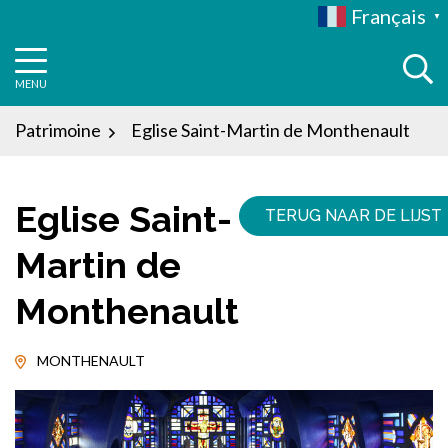
Aller
Français
▼
au
contenu
MENU
Patrimoine
Eglise Saint-Martin de Monthenault
Eglise Saint-
TERUG NAAR DE LIJST
Martin de
Monthenault
MONTHENAULT