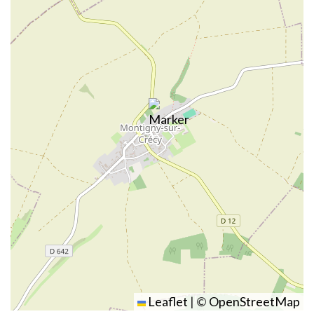
Leaflet
|
©
OpenStreetMap