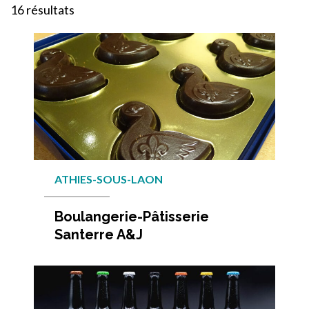
Liste des tourinsoft
16 résultats
ATHIES-SOUS-LAON
Boulangerie-Pâtisserie
Santerre A&J
En savo