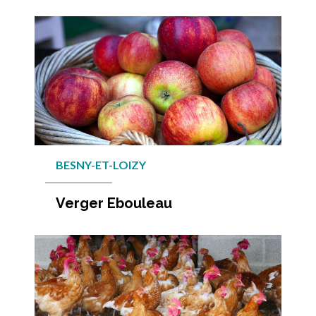
En savo
BESNY-ET-LOIZY
Verger Ebouleau
En savo