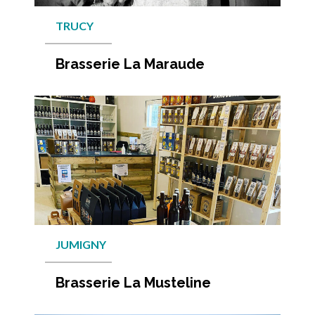
TRUCY
Brasserie La Maraude
En savo
JUMIGNY
Brasserie La Musteline
En savo