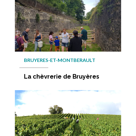
BRUYERES-ET-MONTBERAULT
La chèvrerie de Bruyères
En savo