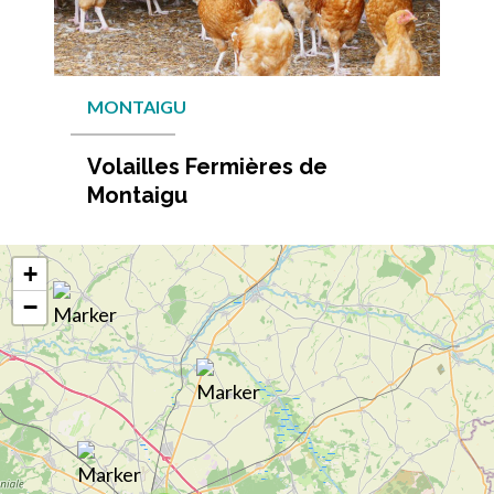
MONTAIGU
Volailles Fermières de
Montaigu
En savo
+
−