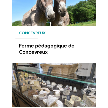
CONCEVREUX
Ferme pédagogique de
Concevreux
En savo