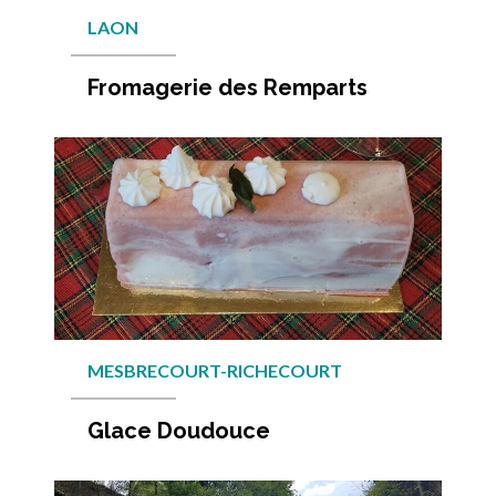
LAON
Fromagerie des Remparts
En savo
MESBRECOURT-RICHECOURT
Glace Doudouce
En savo