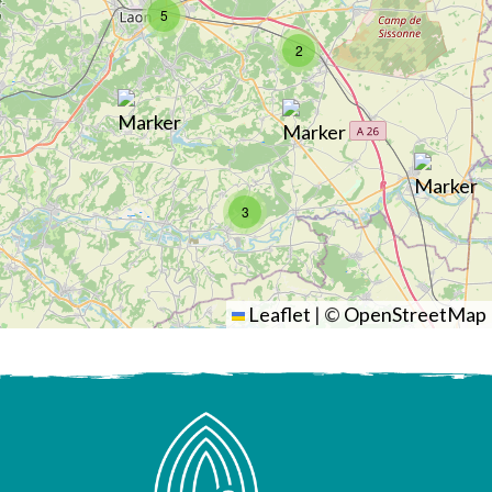
5
2
3
Leaflet
|
©
OpenStreetMap